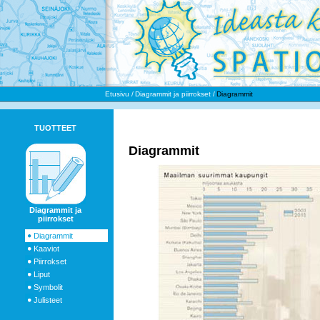
Etusivu
Diagrammit ja piirrokset
Diagrammit
TUOTTEET
Diagrammit
Diagrammit ja
piirrokset
Diagrammit
Kaaviot
Piirrokset
Liput
Symbolit
Julisteet