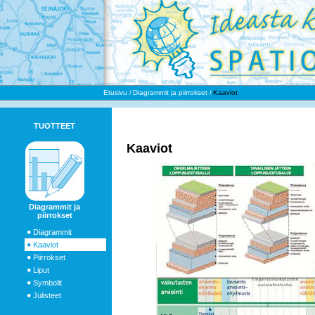
Etusivu
Diagrammit ja piirrokset
Kaaviot
TUOTTEET
Kaaviot
Diagrammit ja
piirrokset
Diagrammit
Kaaviot
Piirrokset
Liput
Symbolit
Julisteet