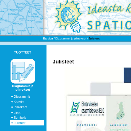
Etusivu
Diagrammit ja piirrokset
Julisteet
TUOTTEET
Julisteet
Diagrammit ja
piirrokset
Diagrammit
Kaaviot
Piirrokset
Liput
Symbolit
Julisteet